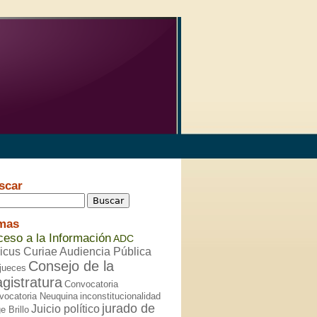
scar
mas
eso a la Información
ADC
icus Curiae
Audiencia Pública
Consejo de la
jueces
gistratura
Convocatoria
vocatoria Neuquina
inconstitucionalidad
jurado de
Juicio político
e Brillo