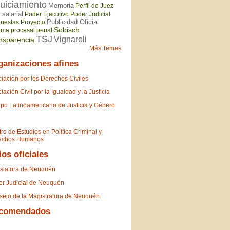
juiciamiento
Memoria
Perfil de Juez
 salarial
Poder Ejecutivo
Poder Judicial
Publicidad Oficial
puestas
Proyecto
Sobisch
rma procesal penal
TSJ
Vignaroli
nsparencia
Más Temas
ganizaciones afines
iación por los Derechos Civiles
iación Civil por la Igualdad y la Justicia
po Latinoamericano de Justicia y Género
ro de Estudios en Política Criminal y
echos Humanos
ios oficiales
slatura de Neuquén
r Judicial de Neuquén
ejo de la Magistratura de Neuquén
comendados