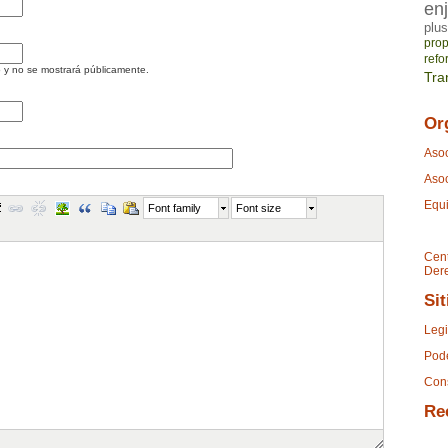
en
plus
pro
refo
 y no se mostrará públicamente.
Tra
Or
Asoc
Asoc
Equi
Font family
Font size
Cent
Der
Sit
Legi
Pode
Cons
Re