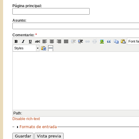
Página principal:
Asunto:
Comentario:
*
Font fa
Styles
Path:
Disable rich-text
Formato de entrada