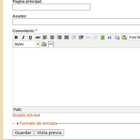
Página principal:
Asunto:
Comentario:
*
Font fa
Styles
Path:
Disable rich-text
Formato de entrada