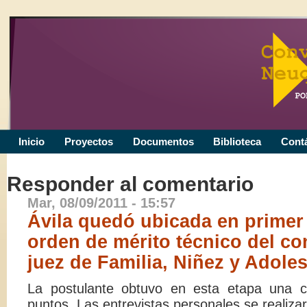
Inicio
Proyectos
Documentos
Biblioteca
Cont
Responder al comentario
Mar, 08/09/2011 - 15:57
Ávila quedó ubicada en primer 
orden de mérito técnico del c
juez de Familia, Niñez y Adole
La postulante obtuvo en esta etapa una cal
puntos. Las entrevistas personales se realiza