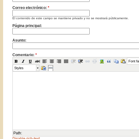
Correo electrónico:
*
El contenido de este campo se mantiene privado y no se mostrará públicamente.
Página principal:
Asunto:
Comentario:
*
Font fa
Styles
Path:
Disable rich-text